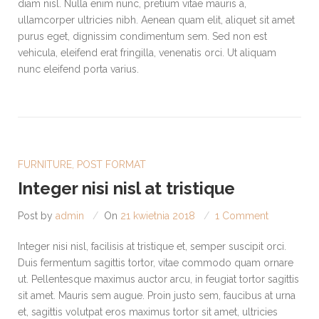
diam nisl. Nulla enim nunc, pretium vitae mauris a,
ullamcorper ultricies nibh. Aenean quam elit, aliquet sit amet
purus eget, dignissim condimentum sem. Sed non est
vehicula, eleifend erat fringilla, venenatis orci. Ut aliquam
nunc eleifend porta varius.
FURNITURE
,
POST FORMAT
Integer nisi nisl at tristique
Post by
admin
On
21 kwietnia 2018
1 Comment
Integer nisi nisl, facilisis at tristique et, semper suscipit orci.
Duis fermentum sagittis tortor, vitae commodo quam ornare
ut. Pellentesque maximus auctor arcu, in feugiat tortor sagittis
sit amet. Mauris sem augue. Proin justo sem, faucibus at urna
et, sagittis volutpat eros maximus tortor sit amet, ultricies