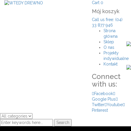
Cart
0
Mój koszyk
Call us free: (04)
33 877 946
Strona
główna
Sklep
O nas
Projekty
indywidualne
Kontakt
Connect
with us:
Facebook
Google Plus
Twitter
Youtube
Pinterest
Search