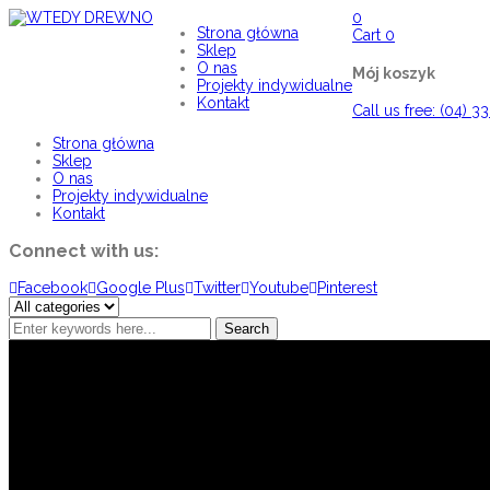
0
Strona główna
Cart
0
Sklep
O nas
Mój koszyk
Projekty indywidualne
Kontakt
Call us free: (04) 3
Strona główna
Sklep
O nas
Projekty indywidualne
Kontakt
Connect with us:
Facebook
Google Plus
Twitter
Youtube
Pinterest
Search