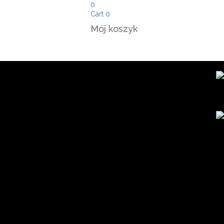
0
Cart
0
Mój koszyk